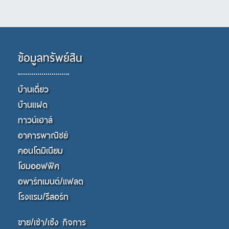
ข้อมูลทรัพย์สิน
บ้านเดี่ยว
บ้านแฝด
ทาวน์เฮาส์
อาคารพาณิชย์
คอนโดมิเนียม
โฮมออฟฟิศ
อพาร์ทเมนต์/แฟลต
โรงแรม/รีสอร์ท
ขาย/เช่า/เซ้ง กิจการ