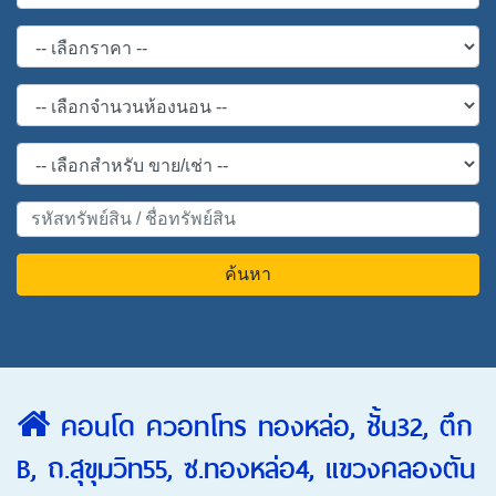
ค้นหา
คอนโด ควอทโทร ทองหล่อ, ชั้น32, ตึก
B, ถ.สุขุมวิท55, ซ.ทองหล่อ4, แขวงคลองตัน